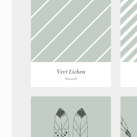
Vert Lichen
Rayure6