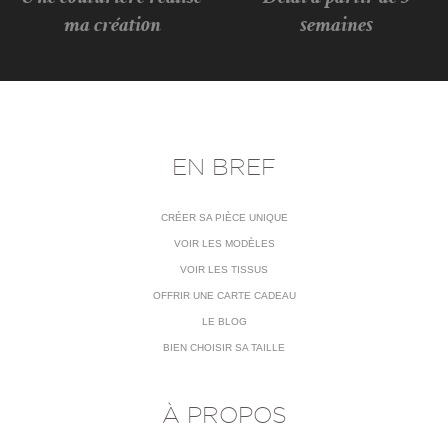
ma création
semaines
EN BREF
CRÉER SA PIÈCE UNIQUE
VOIR LES MODÈLES
VOIR LES TISSUS
OFFRIR UNE CARTE CADEAU
LE BLOG
BIEN CHOISIR SA TAILLE
À PROPOS