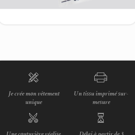
Je crée mon vêtement
Un tissu imprimé sur-
unique
mesure
Une couturière réalise
Délai à partir de 3