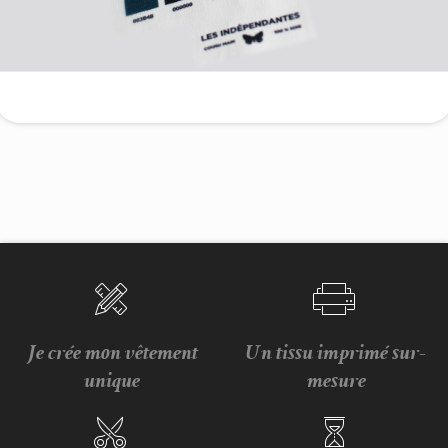
Je crée mon vêtement
Un tissu imprimé sur-
unique
mesure