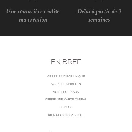
Une couturière réalise
Délai à partir de 3
ma création
semaines
EN BREF
CRÉER SA PIÈCE UNIQUE
VOIR LES MODÈLES
VOIR LES TISSUS
OFFRIR UNE CARTE CADEAU
LE BLOG
BIEN CHOISIR SA TAILLE