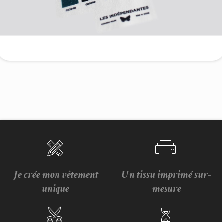
Je crée mon vêtement
Un tissu imprimé sur-
unique
mesure