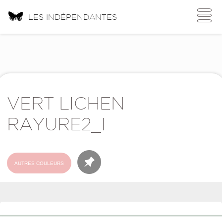
Toggle
LES INDÉPENDANTES
navigati
VERT LICHEN
RAYURE2_I
AUTRES COULEURS