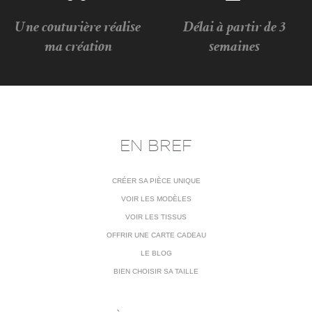
Une couturière réalise
Délai à partir de 3
ma création
semaines
EN BREF
CRÉER SA PIÈCE UNIQUE
VOIR LES MODÈLES
VOIR LES TISSUS
OFFRIR UNE CARTE CADEAU
LE BLOG
BIEN CHOISIR SA TAILLE