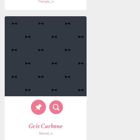
Triangle_n
Gris Carbone
Noeud_n