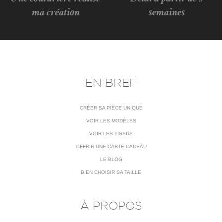
ma création
semaines
EN BREF
CRÉER SA PIÈCE UNIQUE
VOIR LES MODÈLES
VOIR LES TISSUS
OFFRIR UNE CARTE CADEAU
LE BLOG
BIEN CHOISIR SA TAILLE
À PROPOS