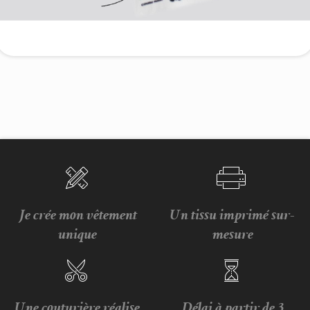
Je crée mon vêtement
Un tissu imprimé sur-
unique
mesure
Une couturière réalise
Délai à partir de 3