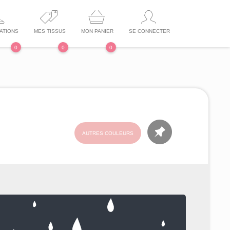
ATIONS
MES TISSUS
MON PANIER
SE CONNECTER
0
0
0
AUTRES COULEURS