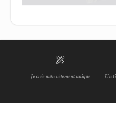
Je crée mon vêtement unique
Un t