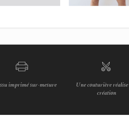
issu imprimé sur-mesure
Une couturière réalis
création