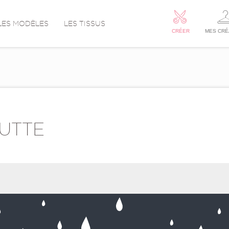
LES MODÈLES
LES TISSUS
CRÉER
MES CRÉ
UTTE