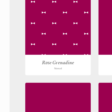
Rose Grenadine
Noeud