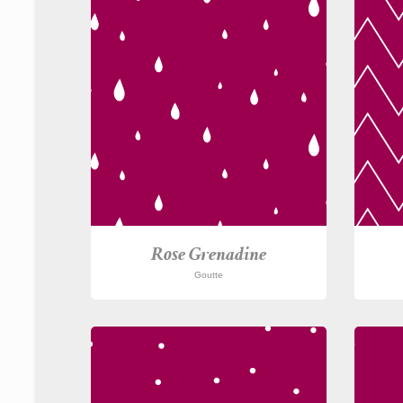
Rose Grenadine
Goutte