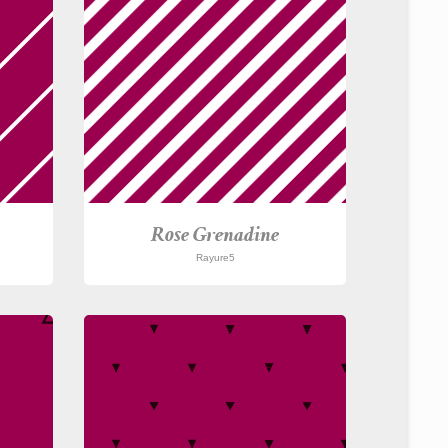
Rose Grenadine
Rayure5