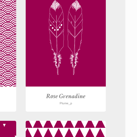
Rose Grenadine
Plume_p