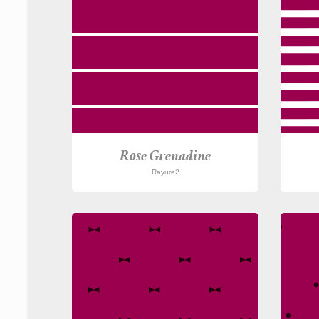
Rose Grenadine
Rayure2