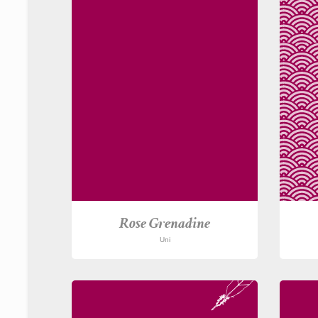
Rose Grenadine
Uni