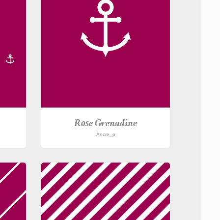
Rose Grenadine
Ancre_p