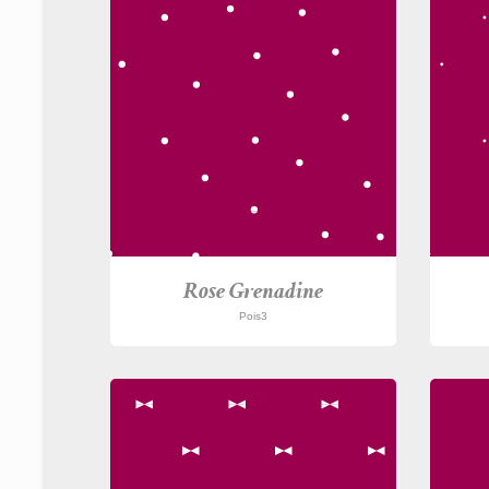
Rose Grenadine
Pois3