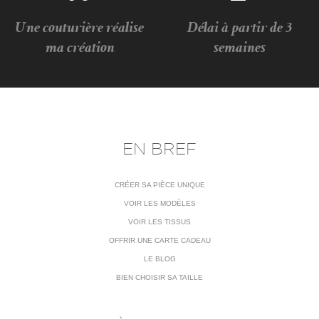
Une couturière réalise
Délai à partir de 3
ma création
semaines
EN BREF
CRÉER SA PIÈCE UNIQUE
VOIR LES MODÈLES
VOIR LES TISSUS
OFFRIR UNE CARTE CADEAU
LE BLOG
BIEN CHOISIR SA TAILLE