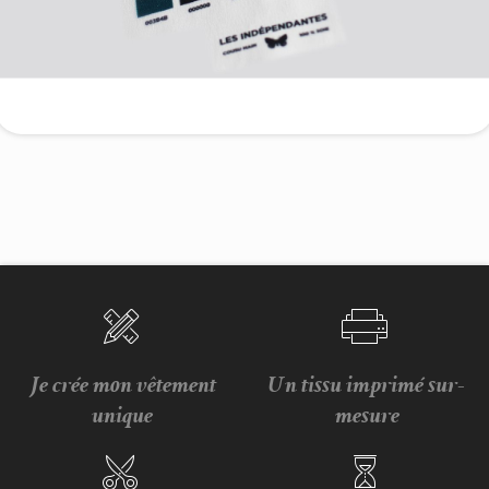
Je crée mon vêtement
Un tissu imprimé sur-
unique
mesure