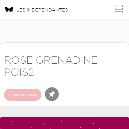
Toggle
LES INDÉPENDANTES
navigati
ROSE GRENADINE
POIS2
AUTRES COULEURS