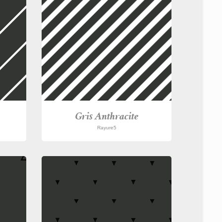
Gris Anthracite
Rayure5