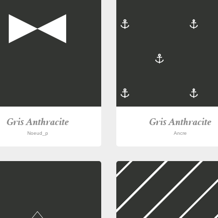
Gris Anthracite
Gris Anthracite
Noeud_p
Ancre