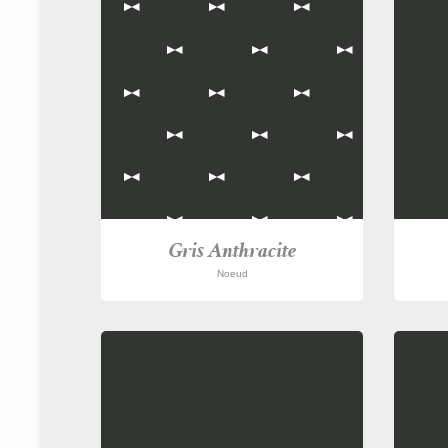
Gris Anthracite
Noeud