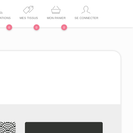
ATIONS
MES TISSUS
MON PANIER
SE CONNECTER
0
0
0