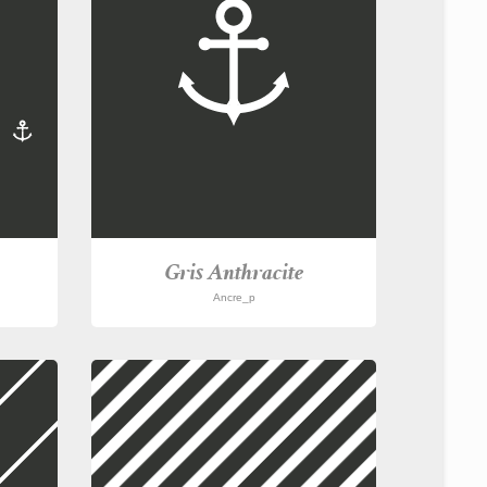
Gris Anthracite
Ancre_p