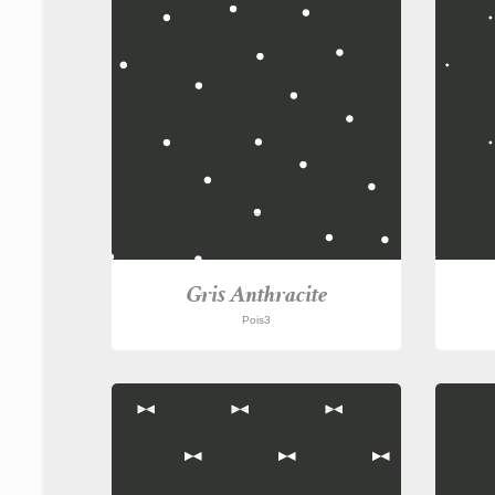
Gris Anthracite
Pois3