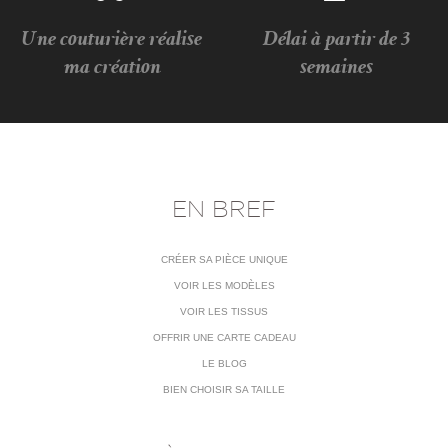
Une couturière réalise
Délai à partir de 3
ma création
semaines
EN BREF
CRÉER SA PIÈCE UNIQUE
VOIR LES MODÈLES
VOIR LES TISSUS
OFFRIR UNE CARTE CADEAU
LE BLOG
BIEN CHOISIR SA TAILLE