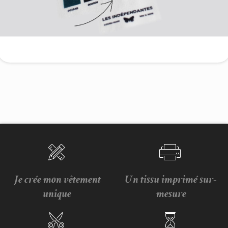
Je crée mon vêtement
Un tissu imprimé sur-
unique
mesure