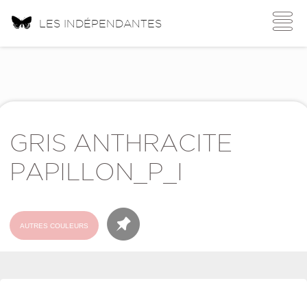
Toggle
LES INDÉPENDANTES
navigati
GRIS ANTHRACITE
PAPILLON_P_I
AUTRES COULEURS