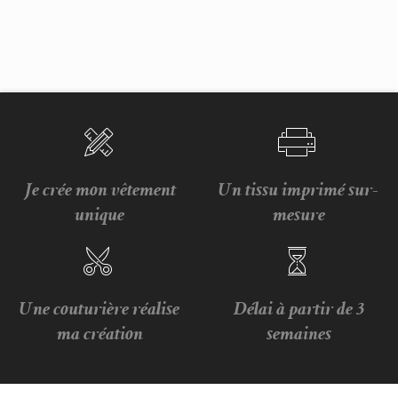
Je crée mon vêtement
Un tissu imprimé sur-
unique
mesure
Une couturière réalise
Délai à partir de 3
ma création
semaines