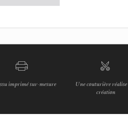
issu imprimé sur-mesure
Une couturière réalis
création