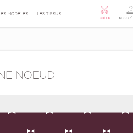
LES MODÈLES
LES TISSUS
CRÉER
MES CRÉ
ÈNE NOEUD