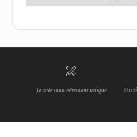
Je crée mon vêtement unique
Un t