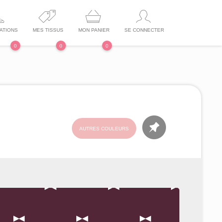
ATIONS
MES TISSUS
MON PANIER
SE CONNECTER
0
0
0
AUTRES COULEURS