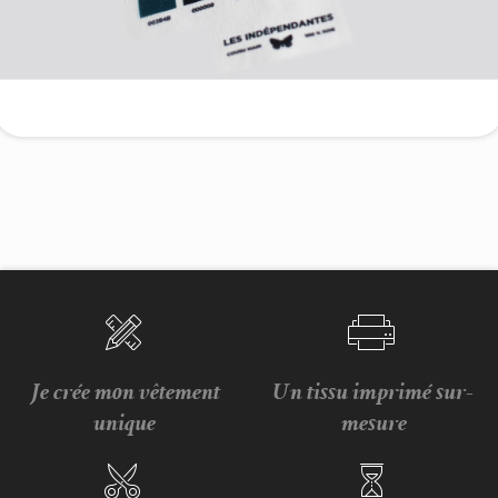
Je crée mon vêtement
Un tissu imprimé sur-
unique
mesure