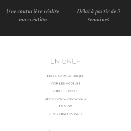
Une couturière réalise
Délai à partir de 3
ma création
semaines
EN BREF
CRÉER SA PIÈCE UNIQUE
VOIR LES MODÈLES
VOIR LES TISSUS
OFFRIR UNE CARTE CADEAU
LE BLOG
BIEN CHOISIR SA TAILLE