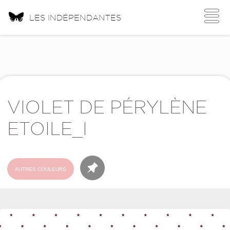
Toggle
LES INDÉPENDANTES
navigati
VIOLET DE PÉRYLÈNE
ETOILE_I
AUTRES COULEURS