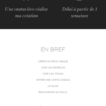
Une couturière réalise
Délai à partir de 3
ma création
semaines
EN BREF
CRÉER SA PIÈCE UNIQUE
VOIR LES MODÈLES
VOIR LES TISSUS
OFFRIR UNE CARTE CADEAU
LE BLOG
BIEN CHOISIR SA TAILLE