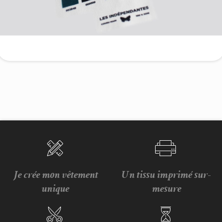
Je crée mon vêtement
Un tissu imprimé sur-
unique
mesure