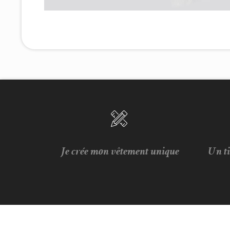
Je crée mon vêtement unique
Un t