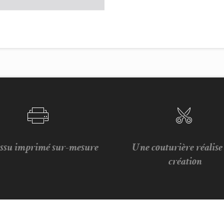
issu imprimé sur-mesure
Une couturière réalis
création