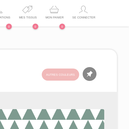
ATIONS
MES TISSUS
MON PANIER
SE CONNECTER
0
0
0
AUTRES COULEURS