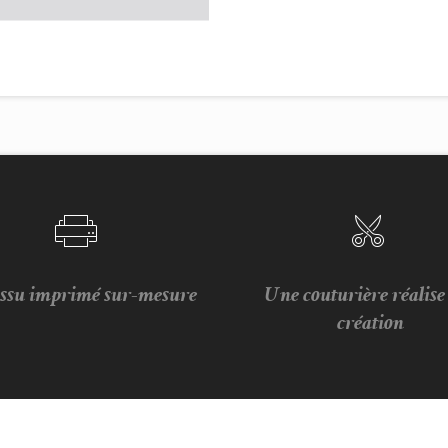
issu imprimé sur-mesure
Une couturière réalis
création