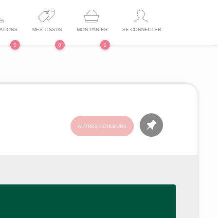
ATIONS
MES TISSUS
MON PANIER
SE CONNECTER
0
0
0
AUTRES COULEURS