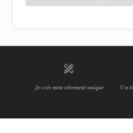
Je crée mon vêtement unique
Un t