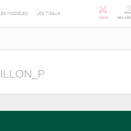
LES MODÈLES
LES TISSUS
CRÉER
MES CRÉ
PILLON_P