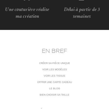
Une couturière réalise
Délai à partir de 3
ma création
semaines
EN BREF
CRÉER SA PIÈCE UNIQUE
VOIR LES MODÈLES
VOIR LES TISSUS
OFFRIR UNE CARTE CADEAU
LE BLOG
BIEN CHOISIR SA TAILLE