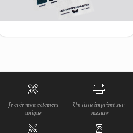
Je crée mon vêtement
Un tissu imprimé sur-
unique
mesure