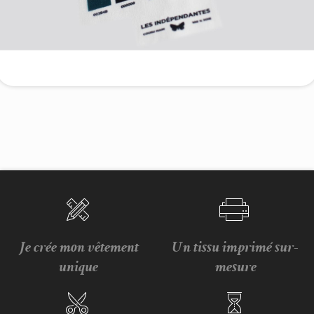
Je crée mon vêtement
Un tissu imprimé sur-
unique
mesure