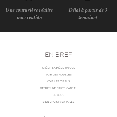
Une couturière réalise
Délai à partir de 3
ma création
semaines
EN BREF
CRÉER SA PIÈCE UNIQUE
VOIR LES MODÈLES
VOIR LES TISSUS
OFFRIR UNE CARTE CADEAU
LE BLOG
BIEN CHOISIR SA TAILLE