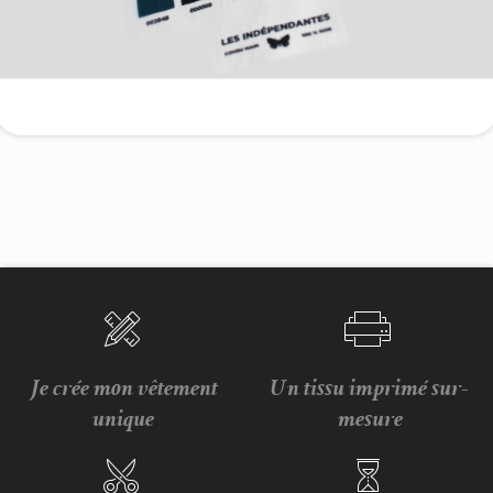
Je crée mon vêtement
Un tissu imprimé sur-
unique
mesure