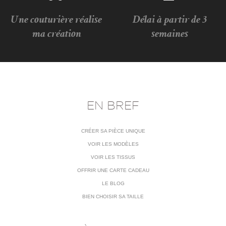
Une couturière réalise
Délai à partir de 3
ma création
semaines
EN BREF
CRÉER SA PIÈCE UNIQUE
VOIR LES MODÈLES
VOIR LES TISSUS
OFFRIR UNE CARTE CADEAU
LE BLOG
BIEN CHOISIR SA TAILLE