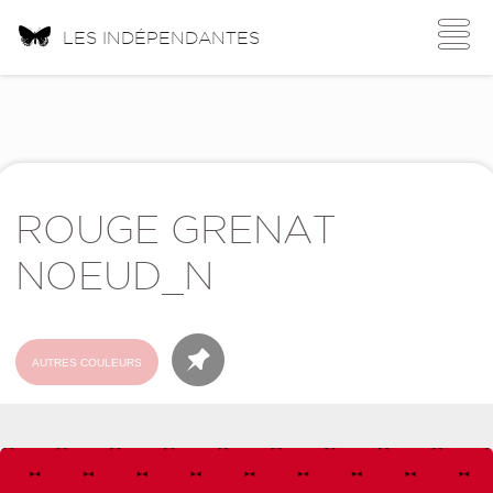
Toggle
LES INDÉPENDANTES
navigati
ROUGE GRENAT
NOEUD_N
AUTRES COULEURS