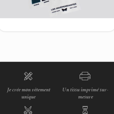
Je crée mon vêtement
Un tissu imprimé sur-
unique
mesure