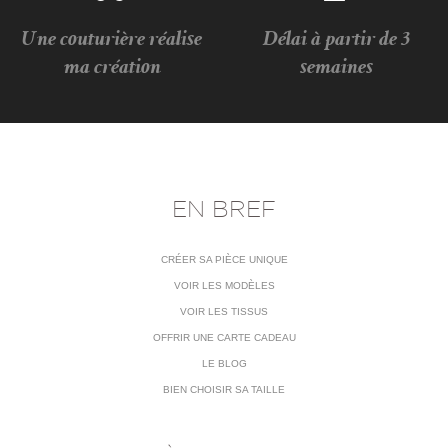
Une couturière réalise
Délai à partir de 3
ma création
semaines
EN BREF
CRÉER SA PIÈCE UNIQUE
VOIR LES MODÈLES
VOIR LES TISSUS
OFFRIR UNE CARTE CADEAU
LE BLOG
BIEN CHOISIR SA TAILLE