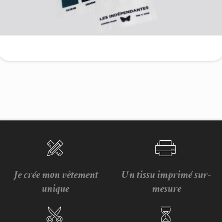
Je crée mon vêtement
Un tissu imprimé sur-
unique
mesure