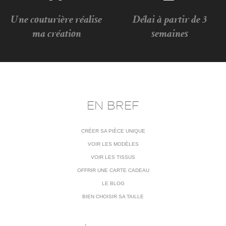
Une couturière réalise
Délai à partir de 3
ma création
semaines
EN BREF
CRÉER SA PIÈCE UNIQUE
VOIR LES MODÈLES
VOIR LES TISSUS
OFFRIR UNE CARTE CADEAU
LE BLOG
BIEN CHOISIR SA TAILLE