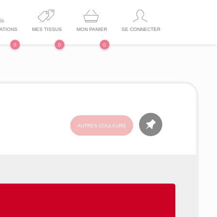
ATIONS
MES TISSUS
MON PANIER
SE CONNECTER
0
0
0
AUTRES COULEURS