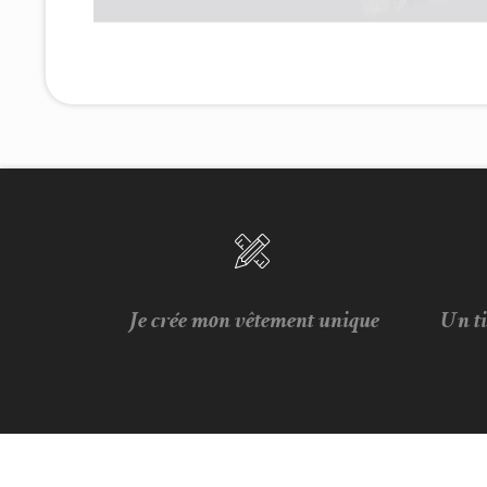
Je crée mon vêtement unique
Un t