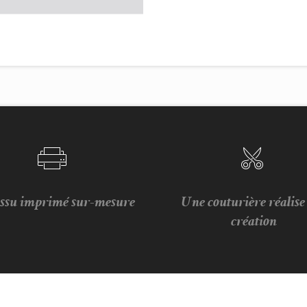
issu imprimé sur-mesure
Une couturière réalis
création