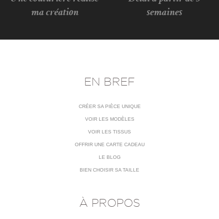
ma création
semaines
EN BREF
CRÉER SA PIÈCE UNIQUE
VOIR LES MODÈLES
VOIR LES TISSUS
OFFRIR UNE CARTE CADEAU
LE BLOG
BIEN CHOISIR SA TAILLE
À PROPOS