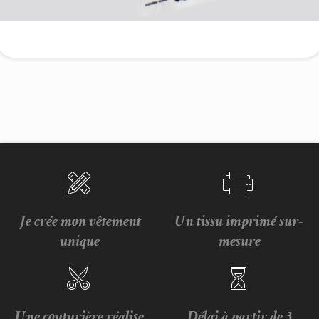
Je crée mon vêtement
Un tissu imprimé sur-
unique
mesure
Une couturière réalise
Délai à partir de 3