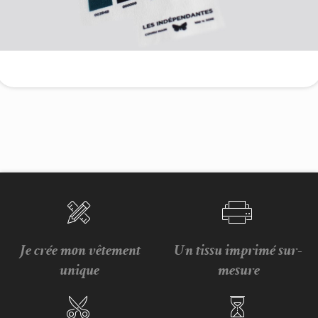
Je crée mon vêtement
Un tissu imprimé sur-
unique
mesure