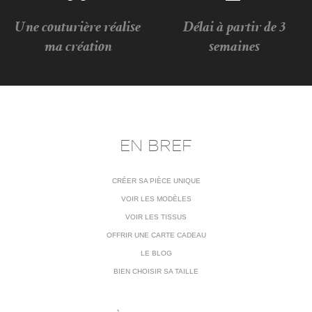
Une couturière réalise
Délai à partir de 3
ma création
semaines
EN BREF
CRÉER SA PIÈCE UNIQUE
VOIR LES MODÈLES
VOIR LES TISSUS
OFFRIR UNE CARTE CADEAU
LE BLOG
BIEN CHOISIR SA TAILLE