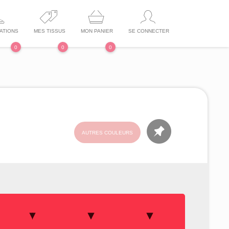
ATIONS
MES TISSUS
MON PANIER
SE CONNECTER
0
0
0
AUTRES COULEURS