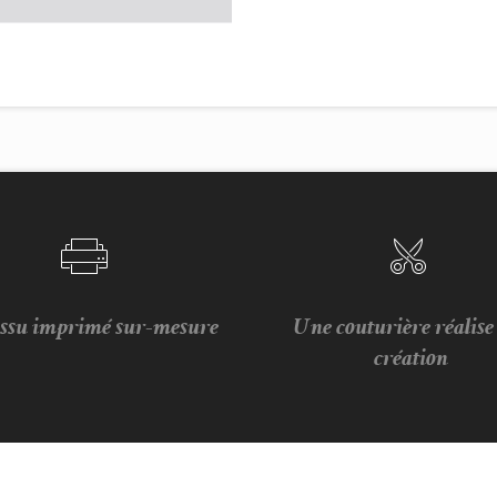
issu imprimé sur-mesure
Une couturière réalis
création