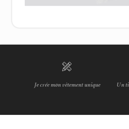
Je crée mon vêtement unique
Un t