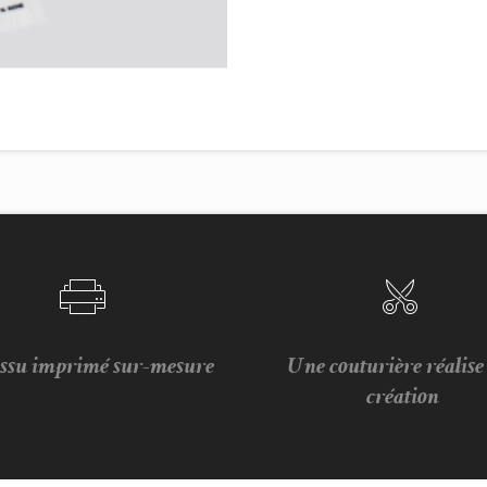
issu imprimé sur-mesure
Une couturière réalis
création