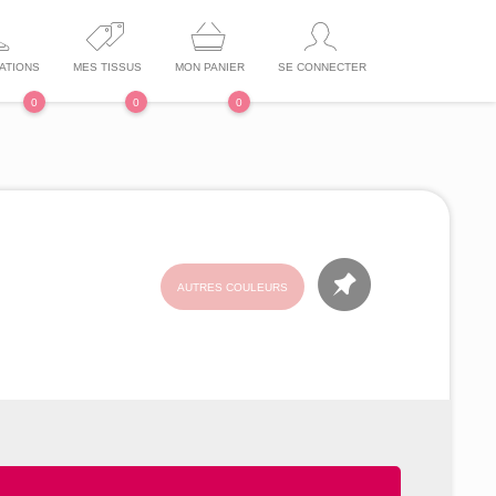
ATIONS
MES TISSUS
MON PANIER
SE CONNECTER
0
0
0
AUTRES COULEURS