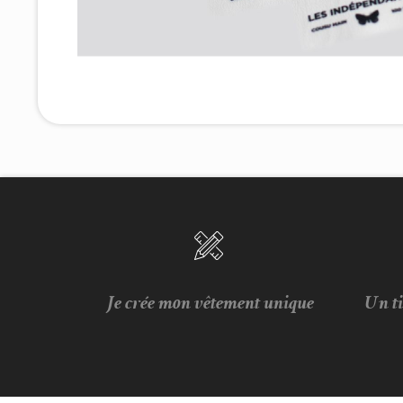
Je crée mon vêtement unique
Un t