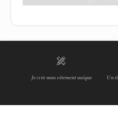
Je crée mon vêtement unique
Un t