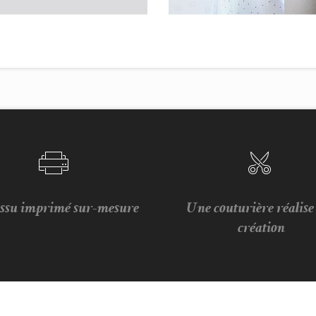
issu imprimé sur-mesure
Une couturière réalis
création