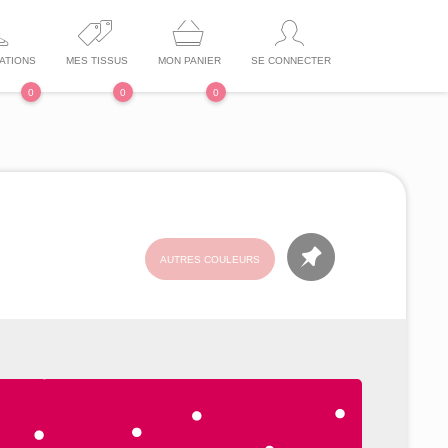
ATIONS
MES TISSUS
MON PANIER
SE CONNECTER
0
0
0
AUTRES COULEURS