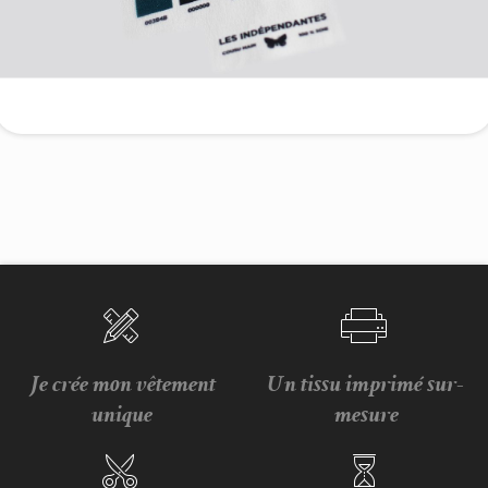
Je crée mon vêtement
Un tissu imprimé sur-
unique
mesure