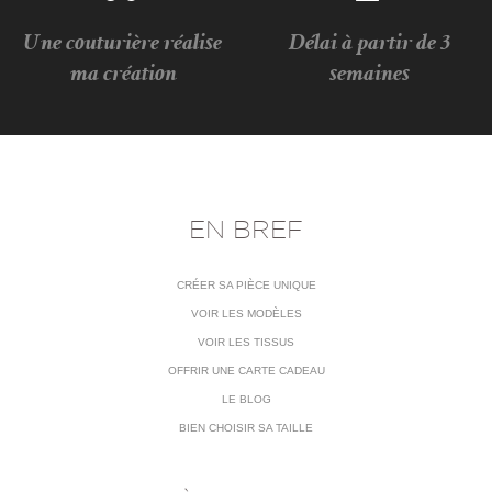
Une couturière réalise
Délai à partir de 3
ma création
semaines
EN BREF
CRÉER SA PIÈCE UNIQUE
VOIR LES MODÈLES
VOIR LES TISSUS
OFFRIR UNE CARTE CADEAU
LE BLOG
BIEN CHOISIR SA TAILLE