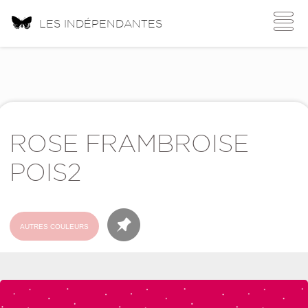
Toggle
LES INDÉPENDANTES
navigati
ROSE FRAMBROISE
POIS2
AUTRES COULEURS