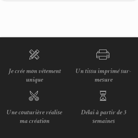
Je crée mon vêtement
Un tissu imprimé sur-
unique
mesure
Une couturière réalise
Délai à partir de 3
ma création
semaines