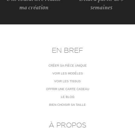
ma création
semaines
EN BREF
CRÉER SA PIÈCE UNIQUE
VOIR LES MODÈLES
VOIR LES TISSUS
OFFRIR UNE CARTE CADEAU
LE BLOG
BIEN CHOISIR SA TAILLE
À PROPOS