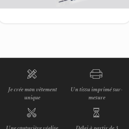
Je crée mon vêtement
Un tissu imprimé sur-
unique
mesure
Une couturière réalise
Délai à partir de 3