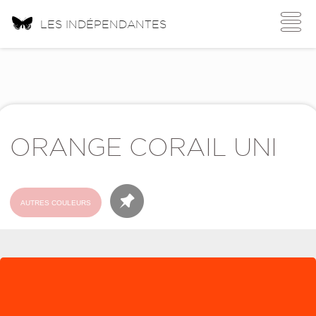
Toggle
LES INDÉPENDANTES
navigati
ORANGE CORAIL UNI
AUTRES COULEURS