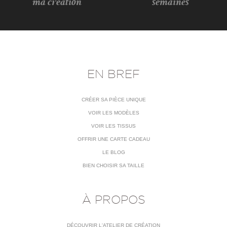
ma création
semaines
EN BREF
CRÉER SA PIÈCE UNIQUE
VOIR LES MODÈLES
VOIR LES TISSUS
OFFRIR UNE CARTE CADEAU
LE BLOG
BIEN CHOISIR SA TAILLE
À PROPOS
DÉCOUVRIR L'ATELIER DE CRÉATION