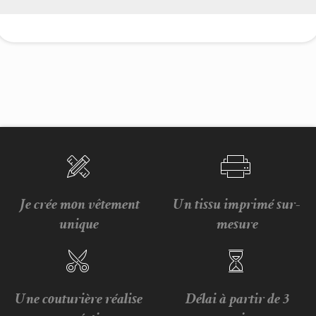
Je crée mon vêtement
Un tissu imprimé sur-
unique
mesure
Une couturière réalise
Délai à partir de 3