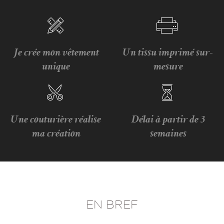
Je crée mon vêtement
Un tissu imprimé sur-
unique
mesure
Une couturière réalise
Délai à partir de 3
ma création
semaines
EN BREF