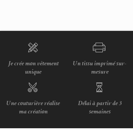
Je crée mon vêtement
Un tissu imprimé sur-
unique
mesure
Une couturière réalise
Délai à partir de 3
ma création
semaines