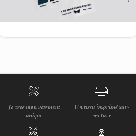
Je crée mon vêtement
Un tissu imprimé sur-
unique
mesure