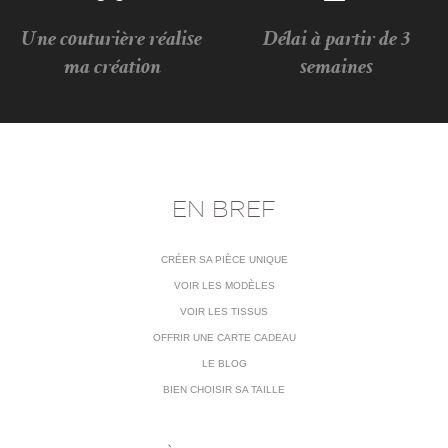
Une couturière réalise
Délai à partir de 3
ma création
semaines
EN BREF
CRÉER SA PIÈCE UNIQUE
VOIR LES MODÈLES
VOIR LES TISSUS
OFFRIR UNE CARTE CADEAU
LE BLOG
BIEN CHOISIR SA TAILLE