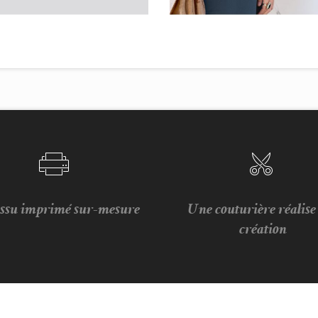
issu imprimé sur-mesure
Une couturière réalis
création