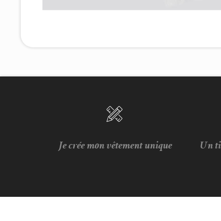
Je crée mon vêtement unique
Un t