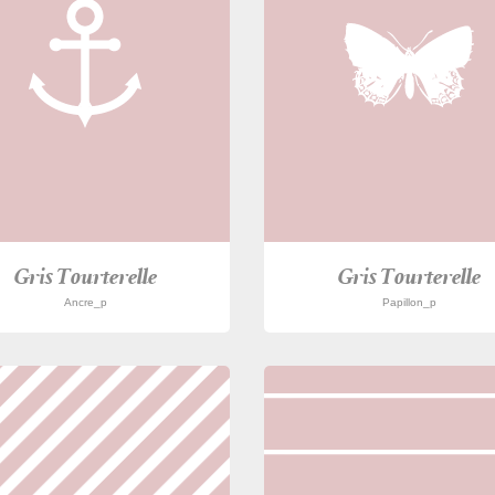
Gris Tourterelle
Gris Tourterelle
Ancre_p
Papillon_p