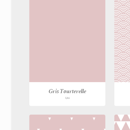
Gris Tourterelle
Uni