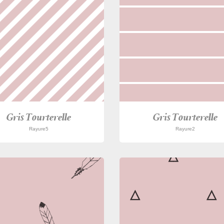
Gris Tourterelle
Gris Tourterelle
Rayure5
Rayure2