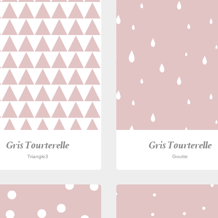
Gris Tourterelle
Gris Tourterelle
Triangle3
Goutte