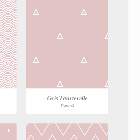
Gris Tourterelle
Triangle2