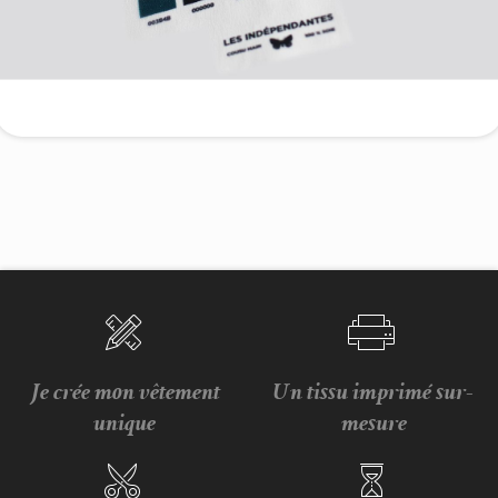
Je crée mon vêtement
Un tissu imprimé sur-
unique
mesure