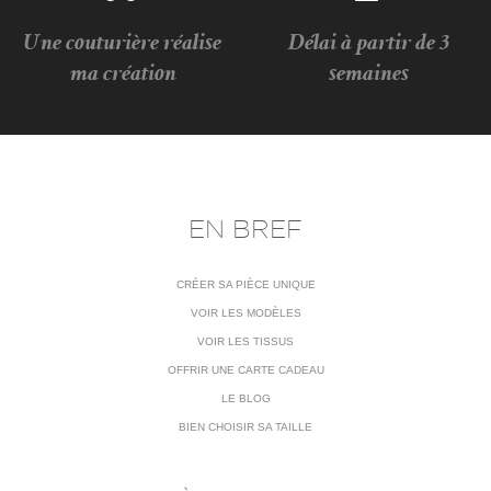
Une couturière réalise
Délai à partir de 3
ma création
semaines
EN BREF
CRÉER SA PIÈCE UNIQUE
VOIR LES MODÈLES
VOIR LES TISSUS
OFFRIR UNE CARTE CADEAU
LE BLOG
BIEN CHOISIR SA TAILLE