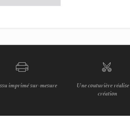
issu imprimé sur-mesure
Une couturière réalis
création