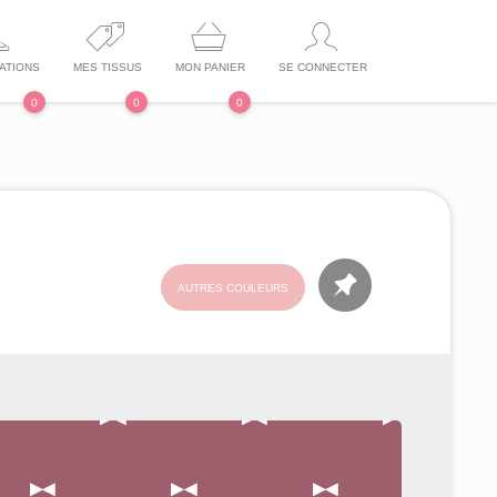
ATIONS
MES TISSUS
MON PANIER
SE CONNECTER
0
0
0
AUTRES COULEURS