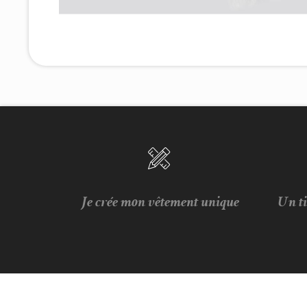
Je crée mon vêtement unique
Un t