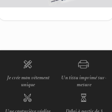
Je crée mon vêtement
Un tissu imprimé sur-
unique
mesure
Une couturière réalise
Délai à partir de 3