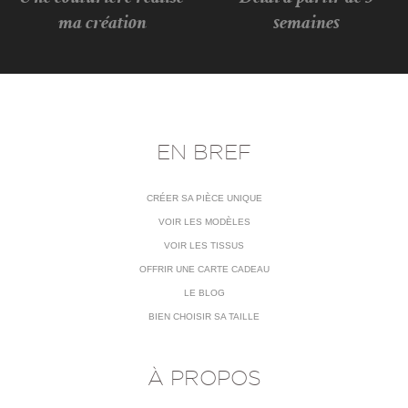
ma création
semaines
EN BREF
CRÉER SA PIÈCE UNIQUE
VOIR LES MODÈLES
VOIR LES TISSUS
OFFRIR UNE CARTE CADEAU
LE BLOG
BIEN CHOISIR SA TAILLE
À PROPOS