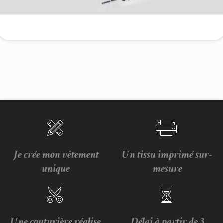
Je crée mon vêtement
Un tissu imprimé sur-
unique
mesure
Une couturière réalise
Délai à partir de 3