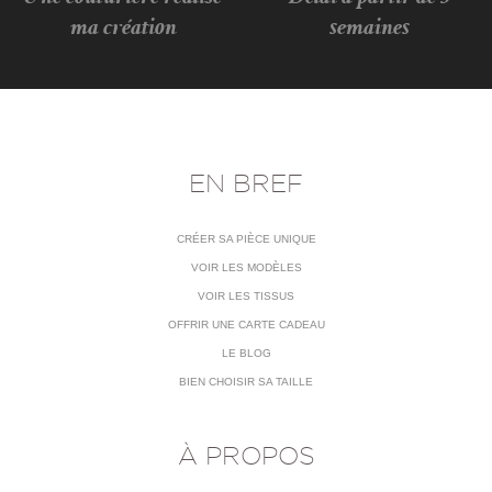
ma création
semaines
EN BREF
CRÉER SA PIÈCE UNIQUE
VOIR LES MODÈLES
VOIR LES TISSUS
OFFRIR UNE CARTE CADEAU
LE BLOG
BIEN CHOISIR SA TAILLE
À PROPOS