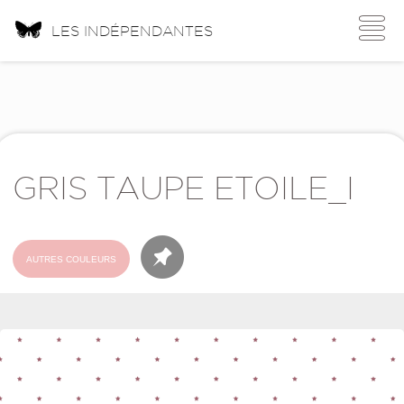
Toggle
LES INDÉPENDANTES
navigati
GRIS TAUPE ETOILE_I
AUTRES COULEURS