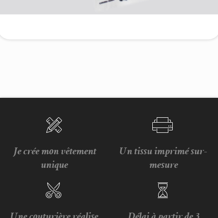
Je crée mon vêtement
Un tissu imprimé sur-
unique
mesure
Une couturière réalise
Délai à partir de 3