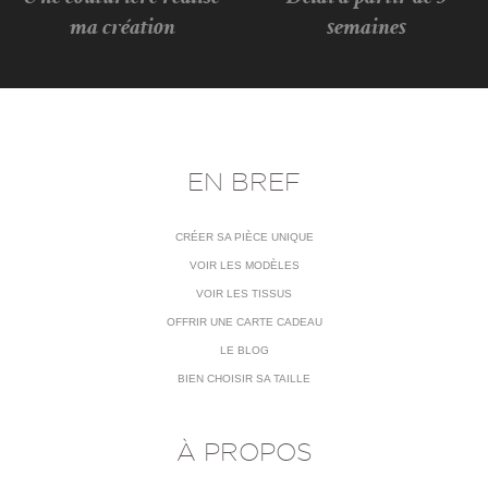
ma création
semaines
EN BREF
CRÉER SA PIÈCE UNIQUE
VOIR LES MODÈLES
VOIR LES TISSUS
OFFRIR UNE CARTE CADEAU
LE BLOG
BIEN CHOISIR SA TAILLE
À PROPOS