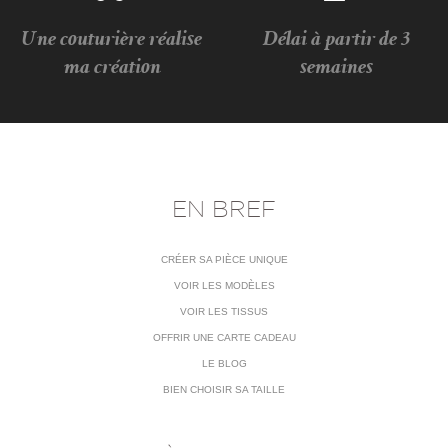
Une couturière réalise
Délai à partir de 3
ma création
semaines
EN BREF
CRÉER SA PIÈCE UNIQUE
VOIR LES MODÈLES
VOIR LES TISSUS
OFFRIR UNE CARTE CADEAU
LE BLOG
BIEN CHOISIR SA TAILLE