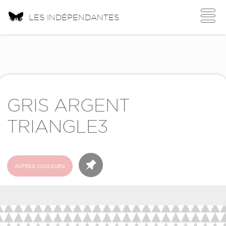
Toggle
LES INDÉPENDANTES
navigati
GRIS ARGENT
TRIANGLE3
AUTRES COULEURS