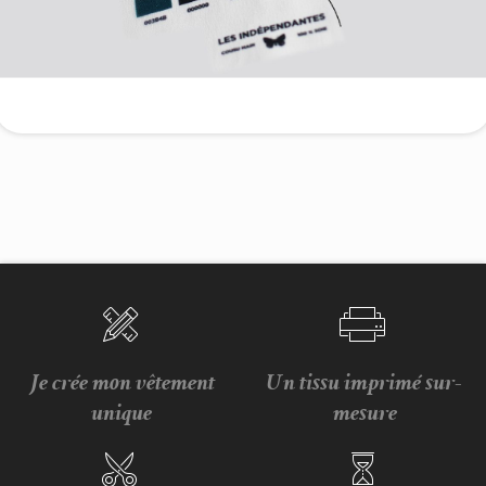
Je crée mon vêtement
Un tissu imprimé sur-
unique
mesure