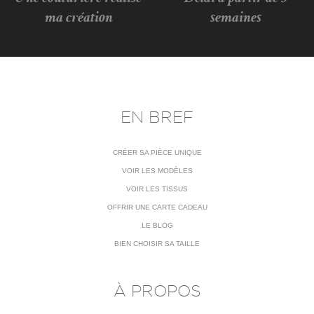
ma création
semaines
EN BREF
CRÉER SA PIÈCE UNIQUE
VOIR LES MODÈLES
VOIR LES TISSUS
OFFRIR UNE CARTE CADEAU
LE BLOG
BIEN CHOISIR SA TAILLE
À PROPOS