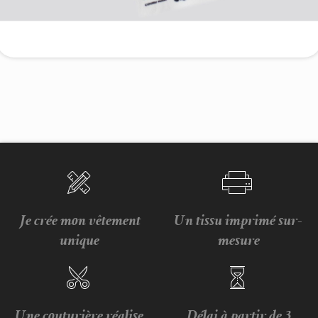
Je crée mon vêtement
Un tissu imprimé sur-
unique
mesure
Une couturière réalise
Délai à partir de 3