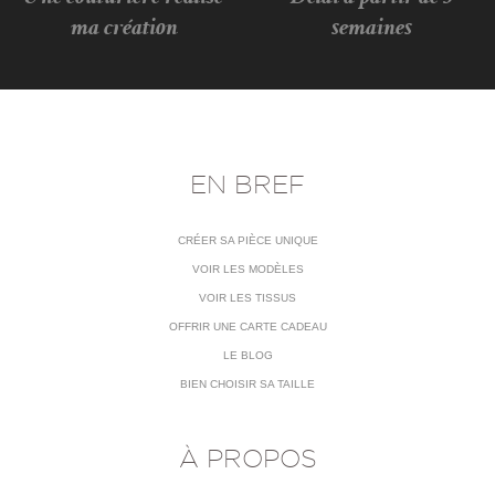
ma création
semaines
EN BREF
CRÉER SA PIÈCE UNIQUE
VOIR LES MODÈLES
VOIR LES TISSUS
OFFRIR UNE CARTE CADEAU
LE BLOG
BIEN CHOISIR SA TAILLE
À PROPOS