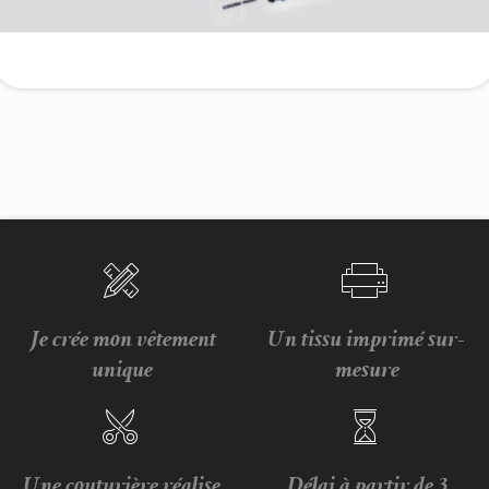
Je crée mon vêtement
Un tissu imprimé sur-
unique
mesure
Une couturière réalise
Délai à partir de 3