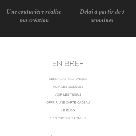
Une couturière réalise
Délai à partir de 3
ma création
semaines
EN BREF
CRÉER SA PIÈCE UNIQUE
VOIR LES MODÈLES
VOIR LES TISSUS
OFFRIR UNE CARTE CADEAU
LE BLOG
BIEN CHOISIR SA TAILLE