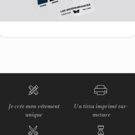
Je crée mon vêtement
Un tissu imprimé sur-
unique
mesure