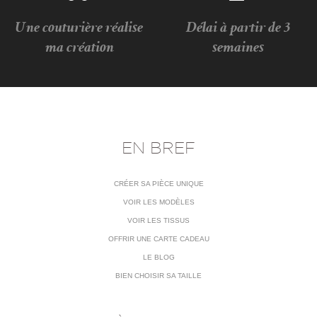
Une couturière réalise
Délai à partir de 3
ma création
semaines
EN BREF
CRÉER SA PIÈCE UNIQUE
VOIR LES MODÈLES
VOIR LES TISSUS
OFFRIR UNE CARTE CADEAU
LE BLOG
BIEN CHOISIR SA TAILLE