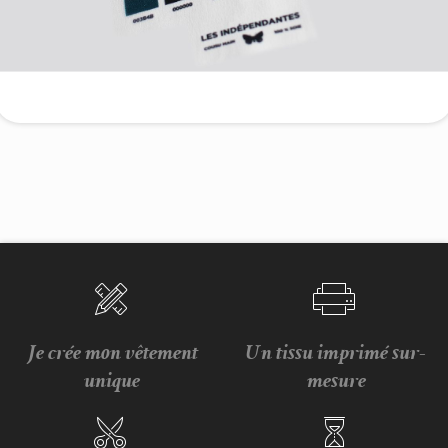
Je crée mon vêtement
Un tissu imprimé sur-
unique
mesure