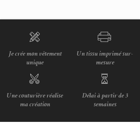
Je crée mon vêtement
Un tissu imprimé sur-
unique
mesure
Une couturière réalise
Délai à partir de 3
ma création
semaines