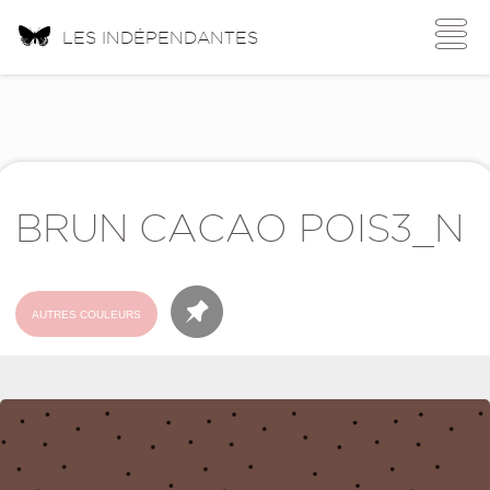
Toggle
LES INDÉPENDANTES
navigati
BRUN CACAO POIS3_N
AUTRES COULEURS