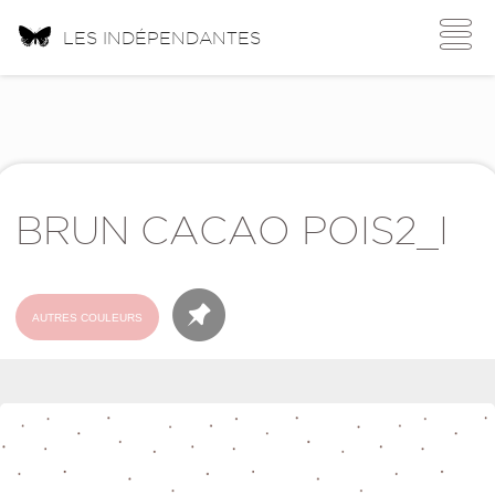
Toggle
LES INDÉPENDANTES
navigati
BRUN CACAO POIS2_I
AUTRES COULEURS