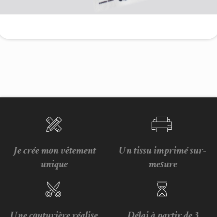
Je crée mon vêtement
Un tissu imprimé sur-
unique
mesure
Une couturière réalise
Délai à partir de 3