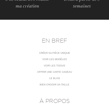
ma création
semaines
EN BREF
CRÉER SA PIÈCE UNIQUE
VOIR LES MODÈLES
VOIR LES TISSUS
OFFRIR UNE CARTE CADEAU
LE BLOG
BIEN CHOISIR SA TAILLE
À PROPOS