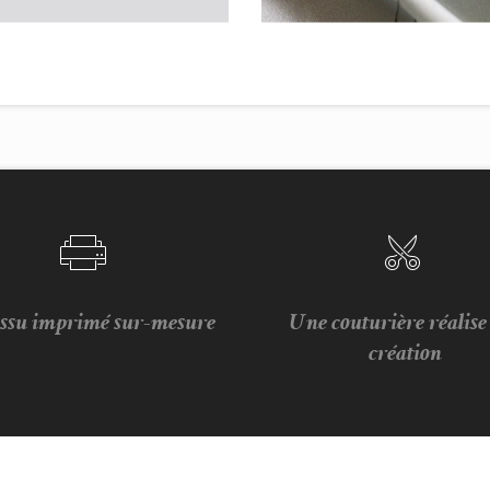
issu imprimé sur-mesure
Une couturière réalis
création