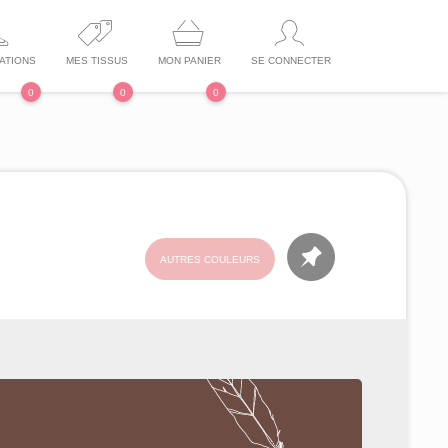
ATIONS
MES TISSUS
MON PANIER
SE CONNECTER
0
0
0
AUTRES COULEURS