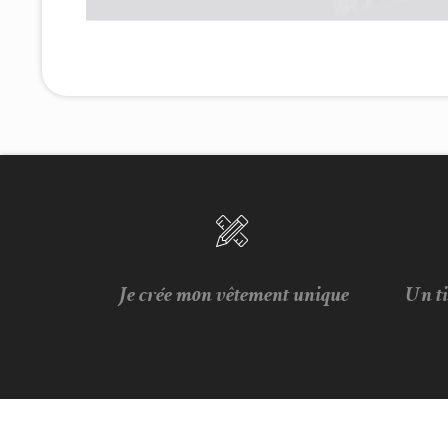
Je crée mon vêtement unique
Un t